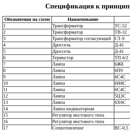
Спецификация к принципи
Обозначения на схеме
Наименование
1
Трансформатор
ТС-52
2
Трансформатор
ТВ-32
3
Трансформатор согласующий
СТ-9
4
Дроссель
Д-41
5
Дроссель
Д-41
6
Термистор
ТП-6/2
7
Лампа
6Ж8
8
Лампа
6П9
9
Лампа
6С4С
10
Лампа
6Н8С
11
Лампа
6С4С
12
Лампа
5Ц3С
13
Лампа
6Х6С
14
Лампа индикаторная
15
Регулятор мостового типа
16
Регулятор мостового типа
17
Сопротивление
ВС-0,5