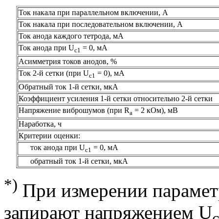
Ток накала при параллельном включении, А
Ток накала при последовательном включении, А
Ток анода каждого тетрода, мА
Ток анода при U
= 0, мА
с1
Асимметрия токов анодов, %
Ток 2-й сетки (при U
= 0), мА
с1
Обратный ток 1-й сетки, мкА
Коэффициент усиления 1-й сетки относительно 2-й сетки
Напряжение виброшумов (при R
= 2 кОм), мВ
а
Наработка, ч
Критерии оценки:
ток анода при U
= 0, мА
с1
обратный ток 1-й сетки, мкА
*)
При измерении параметр
запирают напряжением U